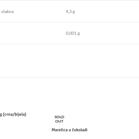
a vlakna
4,3 g
0,001 g
 (crna/bijela)
SOLD
OUT
Marelica u čokoladi