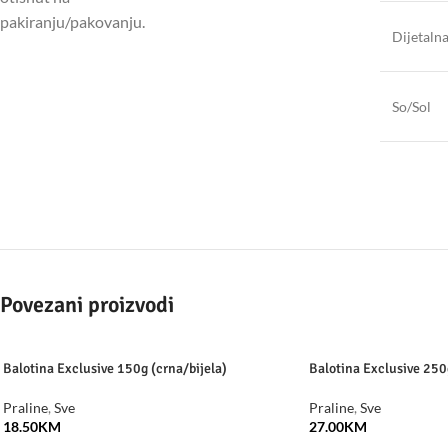
pakiranju/pakovanju.
Dijetaln
So/Sol
Povezani proizvodi
Balotina Exclusive 150g (crna/bijela)
Balotina Exclusive 250g
Praline
,
Sve
Praline
,
Sve
18.50
KM
27.00
KM