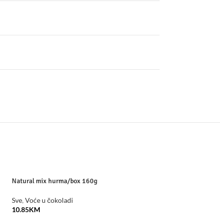
Natural mix hurma/box 160g
Natural mix šljiva
Sve
,
Voće u čokoladi
Sve
,
Voće u čokolad
10.85
KM
10.85
KM