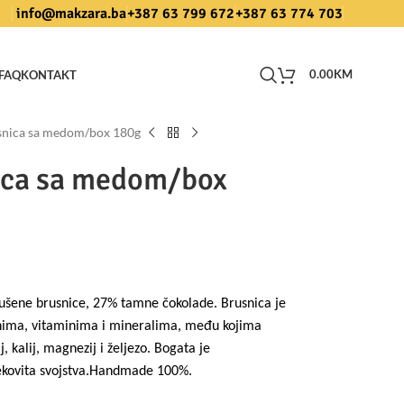
info@makzara.ba
+387 63 799 672
+387 63 774 703
0.00
KM
FAQ
KONTAKT
snica sa medom/box 180g
ica sa medom/box
šene brusnice, 27% tamne čokolade. Brusnica je
knima, vitaminima i mineralima, među kojima
, kalij, magnezij i željezo. Bogata je
jekovita svojstva.Handmade 100%.