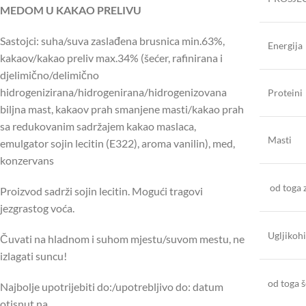
MEDOM U KAKAO PRELIVU
Sastojci: suha/suva zaslađena brusnica min.63%,
Energija
kakaov/kakao preliv max.34% (šećer, rafinirana i
djelimično/delimično
hidrogenizirana/hidrogenirana/hidrogenizovana
Proteini
biljna mast, kakaov prah smanjene masti/kakao prah
sa redukovanim sadržajem kakao maslaca,
Masti
emulgator sojin lecitin (E322), aroma vanilin), med,
konzervans
od toga 
Proizvod sadrži sojin lecitin. Mogući tragovi
jezgrastog voća.
Ugljikohi
Čuvati na hladnom i suhom mjestu/suvom mestu, ne
izlagati suncu!
od toga š
Najbolje upotrijebiti do:/upotrebljivo do: datum
otisnut na