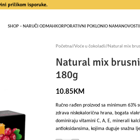
vini prilikom isporuke.
SHOP – NARUČI ODMAH
KORPORATIVNI POKLONI
O NAMA
NOVOSTI
Početna
/
Voće u čokoladi
/
Natural mix bru
Natural mix brusn
180g
10.85
KM
Ručno rađen proizvod sa minimum 63% su
zdrava niskokalorična hrana, bogata vla
dominiraju vitamini C, A, E, minerali kalcij
antioksidansima, kojima duguje snažna l