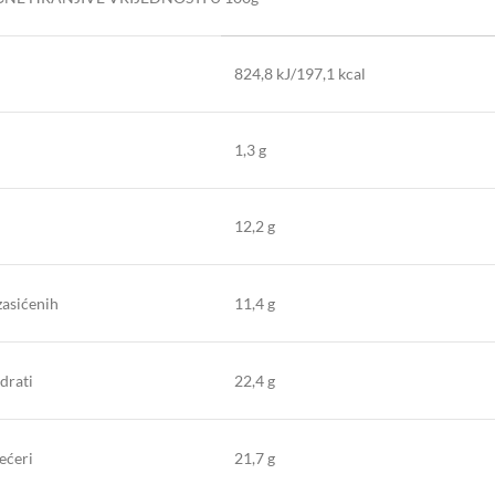
824,8 kJ/197,1 kcal
1,3 g
12,2 g
zasićenih
11,4 g
drati
22,4 g
ećeri
21,7 g