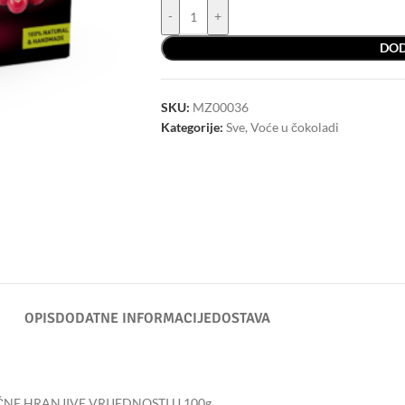
-
+
DOD
SKU:
MZ00036
Kategorije:
Sve
,
Voće u čokoladi
OPIS
DODATNE INFORMACIJE
DOSTAVA
NE HRANJIVE VRIJEDNOSTI U 100g